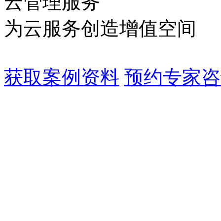
云管理服务
为云服务创造增值空间
获取案例资料
预约专家咨