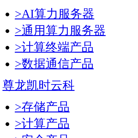
>AI算力服务器
>通用算力服务器
>计算终端产品
>数据通信产品
尊龙凯时云科
>存储产品
>计算产品