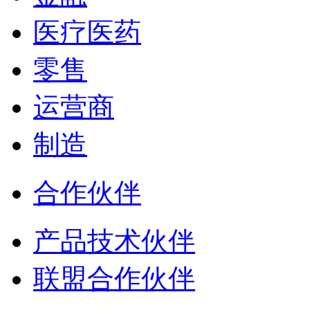
医疗医药
零售
运营商
制造
合作伙伴
产品技术伙伴
联盟合作伙伴