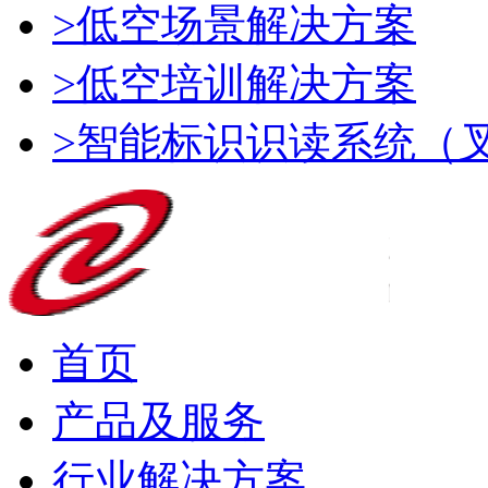
>低空场景解决方案
>低空培训解决方案
>智能标识识读系统（
首页
产品及服务
行业解决方案