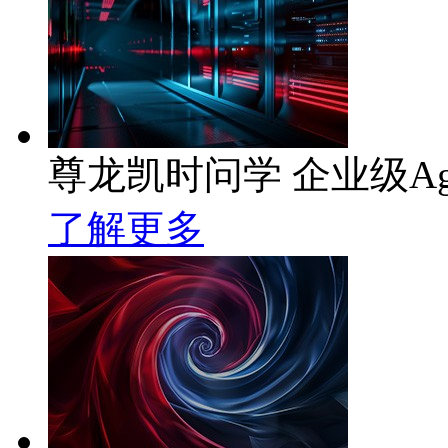
尊龙凯时问学 企业级Ag
了解更多