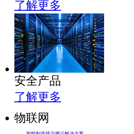
了解更多
安全产品
了解更多
物联网
智能制造线边搬运解决方案