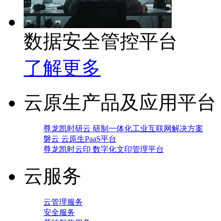
数据安全管控平台
了解更多
云原生产品及应用平台
尊龙凯时研云 研制一体化工业互联网解决方案
磐云 云原生PaaS平台
尊龙凯时云印 数字化文印管理平台
云服务
云管理服务
安全服务