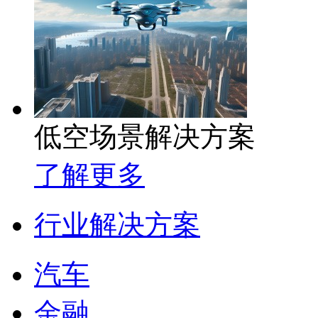
低空场景解决方案
了解更多
行业解决方案
汽车
金融