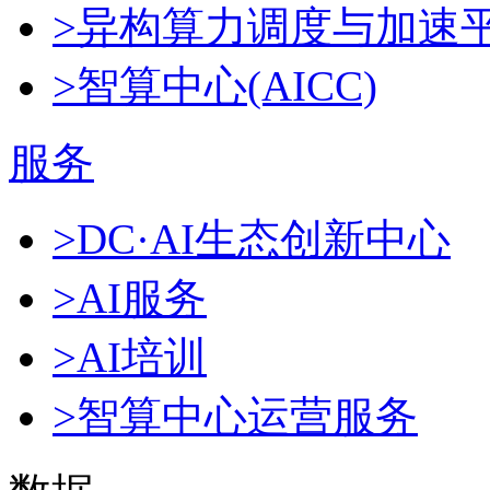
>异构算力调度与加速
>智算中心(AICC)
服务
>DC·AI生态创新中心
>AI服务
>AI培训
>智算中心运营服务