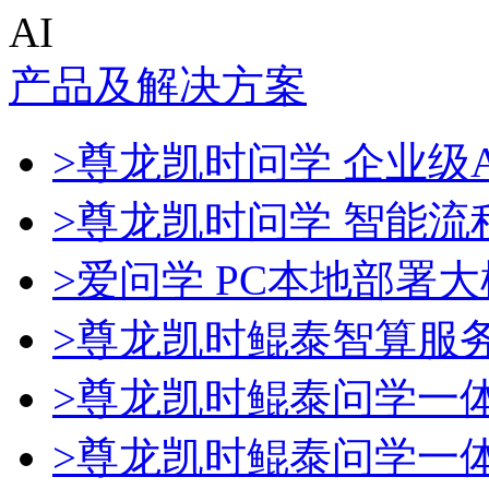
AI
产品及解决方案
>尊龙凯时问学 企业级A
>尊龙凯时问学 智能流
>爱问学 PC本地部署
>尊龙凯时鲲泰智算服
>尊龙凯时鲲泰问学一
>尊龙凯时鲲泰问学一体机