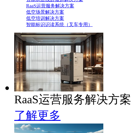
RaaS运营服务解决方案
低空场景解决方案
低空培训解决方案
智能标识识读系统（叉车专用）
RaaS运营服务解决方案
了解更多